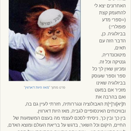
האחרונים יצא לי
להתעמק קצת
(=ספרי מדע
פופולרי:)
בביולוגיה. כן,
הדבר הזה עם
תאים,
מיטוכונדריה,
גנטיקה וכל זה.
ומכיוון שאין לך כל
ספר וספר שעוסק
בביולוגיה שאינו
פרט מתוך “
מאז היות דארווין
“
מזכיר אם במעט
ואם בהרבה את
ת[יא]ור[יי]ת האבולוציה ונגררותיה, חזרתי לעיין גם בה,
ובוויכוחים האינסופיים לגביה, מאז היות דארווין.
בין כך ובין כך, ניסיתי לסכם לעצמי מה בעצם המשמעות של
החיים, היקום וכל השאר, בדגש על בריאת העולם ומוצא האדם,