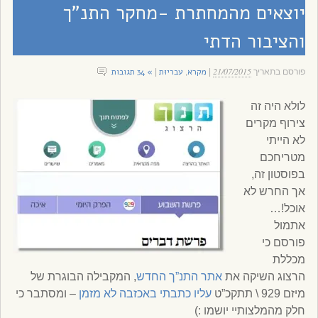
יוצאים מהמחתרת -מחקר התנ”ך
והציבור הדתי
21/07/2015
מקרא
עבריוּת
» 34 תגובות
פורסם בתאריך
|
,
|
לולא היה זה
צירוף מקרים
לא הייתי
מטריחכם
בפוסטון זה,
אך החרש לא
אוכל!…
אתמול
פורסם כי
מכללת
הרצוג השיקה את
אתר התנ”ך החדש
, המקבילה הבוגרת של
מיזם 929 \ תתקכ”ט
עליו כתבתי באכזבה לא מזמן
– ומסתבר כי
חלק מהמלצותיי יושמו :)