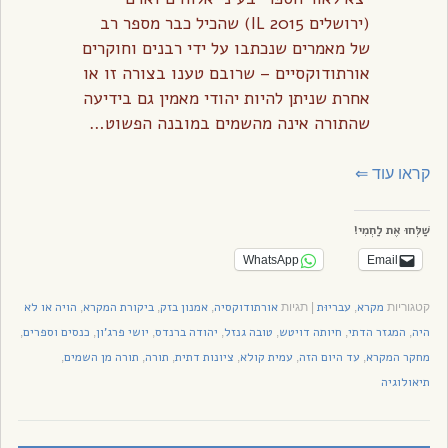
(ירושלים IL 2015) שהכיל כבר מספר רב
של מאמרים שנכתבו על ידי רבנים וחוקרים
אורתודוקסיים – שרובם טענו בצורה זו או
אחרת שניתן להיות יהודי מאמין גם בידיעה
שהתורה אינה מהשמים במובנה הפשוט…
קראו עוד
⇐
שַׁלְּחוּ אֶת לַחְמִי!
WhatsApp
Email
מקרא
עבריוּת
אורתודוקסיה
אמנון בזק
ביקורת המקרא
הויה או לא
קטגוריות
,
|
תגיות
,
,
,
היה
המגזר הדתי
חיותה דויטש
טובה גנזל
יהודה ברנדס
יושי פרג'ון
כנסים וספרים
,
,
,
,
,
,
,
מחקר המקרא
עד היום הזה
עמית קולא
ציונות דתית
תורה
תורה מן השמים
,
,
,
,
,
,
תיאולוגיה