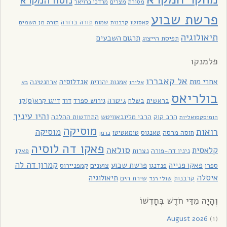
נוסח המקרא
מסורת
מצרים
מרדכי ברויאר
פרשת שבוע
תורה ברורה
תורה מן השמים
קאסוטו
קרבנות
שמות
תיאולוגיה
תרגום השבעים
תפיסת הייצוג
פלמנקו
אל קאבררו
אחרי מות
אנדלוסיה
אמנות יהודית
ארחנטינה
אליהו
בא
בולריאס
גיטרה
בראשית
בשלח
גירוש ספרד
דוד
דייגו קרא(ס)קו
והיו עיניך
הרב קוק
הרבי מליובאוויטש
התחדשות ההלכה
הומוסקסואליות
מוסיקה
רואות
מוסיקה
חוסה מרסה
טאנגוס
טומאטיטו
כרמן
פאקו דה לוסיה
סולאה
קלאסית
ניניו דה-פורה
נצרות
פאקו
קמרון דה לה
פאקו פנייה
פרשת שבוע
ספרו
פנדנגו
צוענים
קמפניירוס
איסלה
תיאולוגיה
קרבנות
שירת הים
שולי רנד
וְהָיָה מִדֵּי חֹדֶשׁ בְּחָדְשׁוֹ
August 2026
(1)