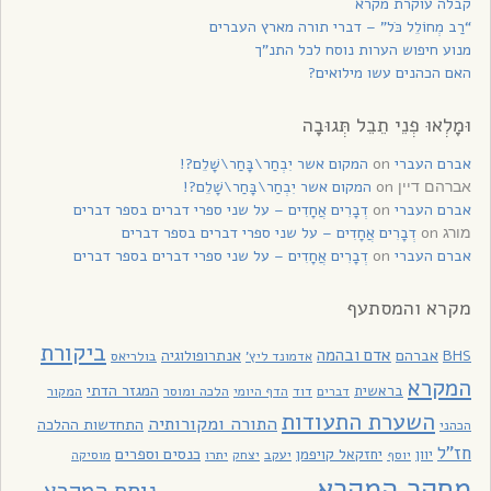
קבלה עוקרת מקרא
“רַב מְחוֹלֵל כֹּל” – דברי תורה מארץ העברים
מנוע חיפוש הערות נוסח לכל התנ”ך
האם הכהנים עשו מילואים?
וּמָלְאוּ פְנֵי תֵבֵל תְּגוּבָה
אברם העברי
on
המקום אשר יִבְחַר\בָּחַר\שָׁלֵם?!
on
המקום אשר יִבְחַר\בָּחַר\שָׁלֵם?!
אברהם דיין
אברם העברי
on
דְבָרִים אֲחָדִים – על שני ספרי דברים בספר דברים
on
דְבָרִים אֲחָדִים – על שני ספרי דברים בספר דברים
מורג
אברם העברי
on
דְבָרִים אֲחָדִים – על שני ספרי דברים בספר דברים
מקרא והמסתעף
ביקורת
אדם ובהמה
BHS
אברהם
אנתרופולוגיה
בולריאס
אדמונד ליץ'
המקרא
בראשית
המגזר הדתי
דוד
הלכה ומוסר
המקור
דברים
הדף היומי
השערת התעודות
התורה ומקורותיה
התחדשות ההלכה
הכהני
חז"ל
כנסים וספרים
יוון
יחזקאל קויפמן
יעקב
יתרו
יוסף
יצחק
מוסיקה
מחקר המקרא