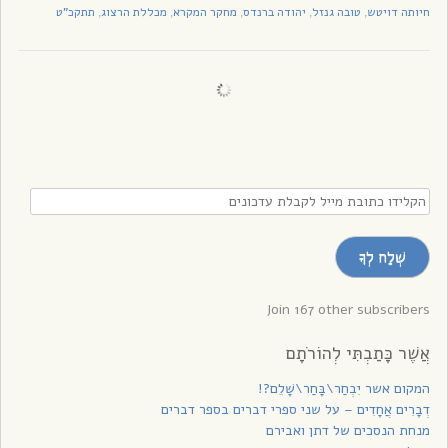
חיותה דויטש
טובה גנזל
יהודה ברנדס
מחקר המקרא
מכללת הרצוג
תתקכ"ט
,
,
,
,
,
הקלידו
כתובת
מייל
שְׁלַח לְךָ
לקבלת
עדכונים
Join 167 other subscribers
אֲשֶׁר כָּתַבְתִּי לְהוֹרֹתָם
המקום אשר יִבְחַר\בָּחַר\שָׁלֵם?!
דְבָרִים אֲחָדִים – על שני ספרי דברים בספר דברים
מנחת הנסכים של דתן ואבירם