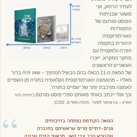
לעתיד הרחוק, אני
משער שבניתוחי
הפוסט-מורטם של
התמודדות
האורתודוקסיה
היהודית בתקופה
הפרה-גלאקטית עם
מחקר המקרא, ייזכרו
העשורים הראשונים
של המאה ה-21 ככאלו בהם הבשיל המהפך – שאז יהיה ברור
מאליו – מהאמונה האורתודוקסית הקלאסית בתורה מן השמיים
לאמונה מורכבת יותר של ‘שמיים בתורה’.
וכך אולי ייכתב באחד מאותם ספרי פוסט-מורטם
(‘יהדות כדור
:
הארץ – בין שימור לשינוי’, מעלה-מאדים, 2102)
המאה הקודמת נפתחה בוויכוחים
פנים-דתיים מרים שראשיתם בחוברת
שהוציא הרב צבי טאו, מראשי הזרם שכונה