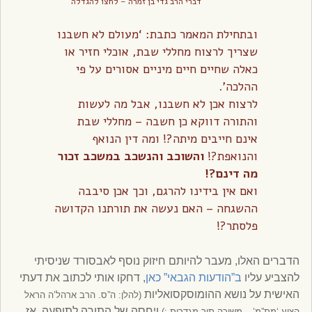
דברי הרב גדי בן זמרה – לחצו להגדלה
ובתחילת המאמר כתבת: ‘מעולם לא חשבנו
שצריך לרצוח מחללי שבת, אוכלי חזיר או
כאלה שחיים חיים מיניים אסורים על פי
ההלכה’.
לרצוח אכן לא חשבנו, אבל מה לעשות
והתורה דווקא כן חשבה – מחללי שבת
אינם חייבים מיתה?! ומה דין הנואף
והנואפת?!
והשוכב והנשכב במשכב זכור
מה דינם?!
ואם אין בידינו להרגם, וכך אכן סיבבה
ההשגחה – האם נעשה את תורתנו הקדושה
פלסתר?!
הדברים האלו, מעבר להיותם חיזוק נוסף לאבסורד שניסיתי
להצביע עליו
ב”הודעות הגבאי” כאן
, דחקו אותי לכתוב את דעתי
האישית על נושא ההומוסקסואליות
(להלן: ה”ס. הרב ארהל’ה הראל
ויחסה של התורה לתופעה. אז
הציע ‘מת”מ’ – משיכה תוך-מגדרית :)