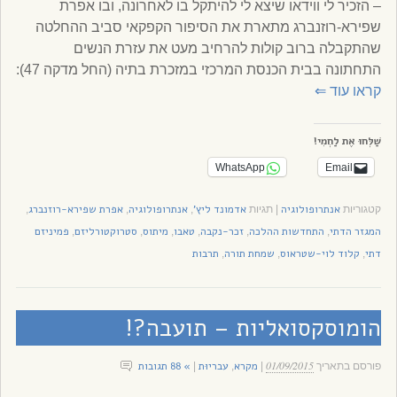
– הזכיר לי ווידאו שיצא לי להיתקל בו לאחרונה, ובו אפרת
שפירא-רוזנברג מתארת את הסיפור הקפקאי סביב ההחלטה
שהתקבלה ברוב קולות להרחיב מעט את עזרת הנשים
התחתונה בבית הכנסת המרכזי במזכרת בתיה (החל מדקה 47):
קראו עוד
⇐
שַׁלְּחוּ אֶת לַחְמִי!
WhatsApp
Email
אנתרופולוגיה
אדמונד ליץ'
אנתרופולוגיה
אפרת שפירא-רוזנברג
קטגוריות
|
תגיות
,
,
,
המגזר הדתי
התחדשות ההלכה
זכר-נקבה
טאבו
מיתוס
סטרוקטורליזם
פמיניזם
,
,
,
,
,
,
דתי
קלוד לוי-שטראוס
שמחת תורה
תרבות
,
,
,
הומוסקסואליות – תועבה?!
01/09/2015
מקרא
עבריוּת
» 88 תגובות
פורסם בתאריך
|
,
|