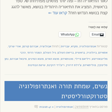
לאור התיאוריה הזו – ומה יותר מתאים מפתיחתו של ספר
בראשית, המציג את התיאוריה היהודית בנושא, מאשר להגג
קצת בנושא הנדוש הזה?
קראו עוד
⇐
שַׁלְּחוּ אֶת לַחְמִי!
WhatsApp
Email
אנתרופולוגיה
מקרא
עבריוּת
אבולוציה
אברהם קורמן
אורי שרקי
קטגוריות
,
,
|
תגיות
,
,
,
אתאיזם
ביולוגיה
בראשית
בריאת העולם
גיל העולם
המגזר הדתי
הרבי
,
,
,
,
,
,
מליובאוויטש
ויליאם פיילי
מונותאיזם
מוצא האדם
מוצא המינים
מיכאל אברהם
נתן
,
,
,
,
,
,
סליפקין
פוליתאיזם
צ'רלס דרווין
ריצ'רד דוקינס
שיטת הבחינות
,
,
,
,
נשים, שמחת תורה ואנתרופולוגיה
סטרוקטורליסטית
24/10/2016
אנתרופולוגיה
» 41 תגובות
פורסם בתאריך
|
|