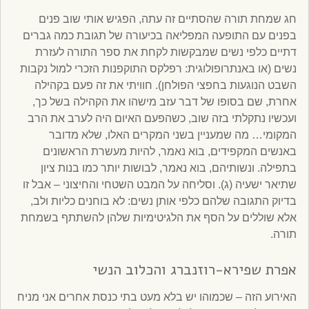
חג שמחת תורה שהסתיים זה עתה, הפגיש אותי שוב פנים
בפנים עם התופעה המפליאה בכיעורה של תגובת כמה גברים
דתיים כלפי נשים שמבקשות לקחת את ספר התורה לעזרת
נשים (או באנתרופולוגית: רפלקס התוקפנות הזכרי למול נקבות
השבט הנוגעות בחפצי הפולחן). חוויתי את זה פעם בקהילה
אחרת, שם בסופו של דבר עזב מישהו את הקהילה בשל כך,
ועכשיו נתקלתי בזה שוב, כשהפעם האיום היה לערב את הרב
המקומי… מה שמעניין בשני המקרים האלו, שלא מדובר
באנשים המקפידים, בוא נאמר, להיות מעשרת הראשונים
בתפילה. ונשותיהם, בוא נאמר, לבושות יותר כמו בנות ציון
שתיאר ישעיה (ג). וסליחה על המבט השטחי והחיצוני – אבל זו
בדיוק התגובה שלהם כלפי אותן נשים: לא בוחנים כליות ולב,
אלא שוללים על הסף את הלגיטימיות שלהן להשתתף בשמחת
תורה.
אפרת שפירא-רוזנברג והכלוב הנשי
האירוע הזה – שכמוהו יש בלא מעט בתי כנסת אחרים אני מניח