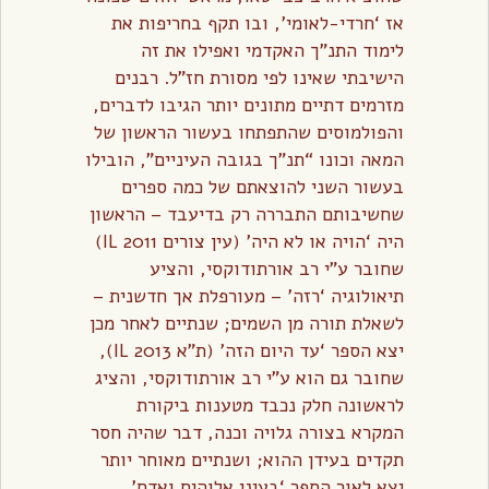
אז ‘חרדי-לאומי’, ובו תקף בחריפות את
לימוד התנ”ך האקדמי ואפילו את זה
הישיבתי שאינו לפי מסורת חז”ל. רבנים
מזרמים דתיים מתונים יותר הגיבו לדברים,
והפולמוסים שהתפתחו בעשור הראשון של
המאה וכונו “תנ”ך בגובה העיניים”, הובילו
בעשור השני להוצאתם של כמה ספרים
שחשיבותם התבררה רק בדיעבד – הראשון
היה ‘הויה או לא היה’ (עין צורים IL 2011)
שחובר ע”י רב אורתודוקסי, והציע
תיאולוגיה ‘רזה’ – מעורפלת אך חדשנית –
לשאלת תורה מן השמים; שנתיים לאחר מכן
יצא הספר ‘עד היום הזה’ (ת”א IL 2013),
שחובר גם הוא ע”י רב אורתודוקסי, והציג
לראשונה חלק נכבד מטענות ביקורת
המקרא בצורה גלויה וכנה, דבר שהיה חסר
תקדים בעידן ההוא; ושנתיים מאוחר יותר
יצא לאור הספר ‘בעיני אלוהים ואדם’