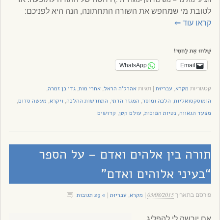
לטובת מי שמחפש את השורה התחתונה, הנה היא לפניכם:
קראו עוד
⇐
שַׁלְּחוּ אֶת לַחְמִי!
WhatsApp
Email
מקרא
עבריוּת
אהרל'ה הראל
אחרי מות
גדי בן זמרה
קטגוריות
,
|
תגיות
,
,
,
הומוסקסואליות
הלכה ומוסר
המגזר הדתי
התחדשות ההלכה
ויקרא
מעשה סדום
,
,
,
,
,
,
מצעד הגאווה
נטיות הפוכות
עולם קטן
קדושים
,
,
,
תורה בין אלהים ואדם – על הספר
“בעיני אלוהים ואדם”
03/08/2015
מקרא
עבריוּת
» 29 תגובות
פורסם בתאריך
|
,
|
אם יורשה לי להפליג