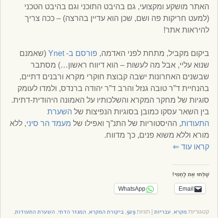
האתר מושקע ומקצועי, גם בהיבט התוכני וגם בהיבט הטכני
(למעט חריקות פה ושם, שכן הוא עדיין בהרצה) – ככה צריך
להיראות אתר!
ביקום מקביל, מתחת לפני האדמה,
פורסם ב- Ynet
(שאמנם
שנוא עליי, אבל מה לעשות – הוא דיווח ראשון…) מסתבר
שבשנים האחרונות ישבה קבוצת חוקרי מקרא ורבנים דתיים,
בהנחיית ד”ר טובה גנזל והרב ד”ר יהודה ברנדס, ולמדו לעומק
סוגיות של מחקר המקרא והשלכותיו על האמונה היהודית-דתית.
בין השאר עסקו כמובן בסוגיות הנפיצות של
השערת
התעודות
, ההיסטוריות של התנ”ך ואפילו של
מעמד הר סיני
, ללא
מורא וללא משוא פנים, כך מדווח.
קראו עוד
⇐
שַׁלְּחוּ אֶת לַחְמִי!
WhatsApp
Email
מקרא
עבריוּת
929
ביקורת המקרא
המגזר הדתי
השערת התעודות
קטגוריות
,
|
תגיות
,
,
,
,