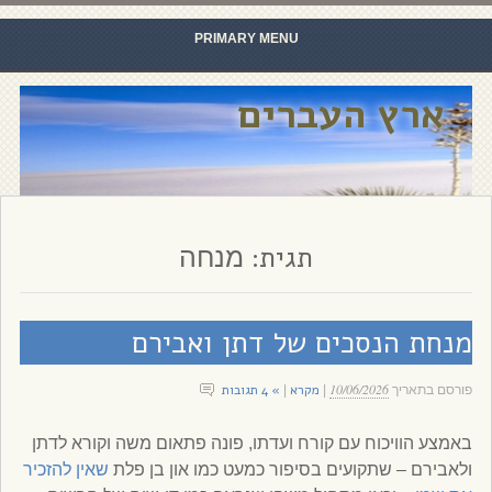
PRIMARY MENU
Skip to content
ארץ העברים
תגית:
מנחה
מנחת הנסכים של דתן ואבירם
10/06/2026
מקרא
» 4 תגובות
פורסם בתאריך
|
|
באמצע הוויכוח עם קורח ועדתו, פונה פתאום משה וקורא לדתן
ולאבירם – שתקועים בסיפור כמעט כמו און בן פלת
שאין להזכיר