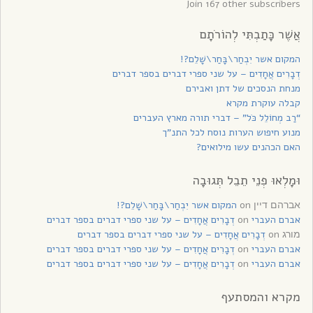
Join 167 other subscribers
אֲשֶׁר כָּתַבְתִּי לְהוֹרֹתָם
המקום אשר יִבְחַר\בָּחַר\שָׁלֵם?!
דְבָרִים אֲחָדִים – על שני ספרי דברים בספר דברים
מנחת הנסכים של דתן ואבירם
קבלה עוקרת מקרא
“רַב מְחוֹלֵל כֹּל” – דברי תורה מארץ העברים
מנוע חיפוש הערות נוסח לכל התנ”ך
האם הכהנים עשו מילואים?
וּמָלְאוּ פְנֵי תֵבֵל תְּגוּבָה
on
המקום אשר יִבְחַר\בָּחַר\שָׁלֵם?!
אברהם דיין
אברם העברי
on
דְבָרִים אֲחָדִים – על שני ספרי דברים בספר דברים
on
דְבָרִים אֲחָדִים – על שני ספרי דברים בספר דברים
מורג
אברם העברי
on
דְבָרִים אֲחָדִים – על שני ספרי דברים בספר דברים
אברם העברי
on
דְבָרִים אֲחָדִים – על שני ספרי דברים בספר דברים
מקרא והמסתעף