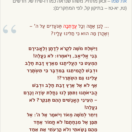
את שמו
– וכאן מתחיל משהו שנראה כמו דו-שיח של חרשים
(טז, יא-טז – בתיקון קל, לפי המחַקרים):
… לָכֵן אַתָּה וְכׇל
עֲדָתְכָה
הַ
נֹּעָדִים עַל ה’ –
וְאַהֲרֹן מַה הוּא כִּי תַלִּינוּ עָלָיו?
וַיִּשְׁלַח מֹשֶׁה לִקְרֹא לְדָתָן וְלַאֲבִירָם
בְּנֵי אֱלִיאָב, וַיֹּאמְרוּ: לֹא נַעֲלֶה!
הַמְעַט כִּי הֶעֱלִיתָנוּ מֵאֶרֶץ זָבַת חָלָב
וּדְבַשׁ לַהֲמִיתֵנוּ בַּמִּדְבָּר כִּי תִשְׂתָּרֵר
עָלֵינוּ גַּם הִשְׂתָּרֵר?!
אַף לֹא אֶל אֶרֶץ זָבַת חָלָב וּדְבַשׁ
הֲבִיאֹתָנוּ וַתִּתֶּן לָנוּ נַחֲלַת שָׂדֶה וָכָרֶם
– הַעֵינֵי הָאֲנָשִׁים הָהֵם תְּנַקֵּר? לֹא
נַעֲלֶה!
וַיִּחַר לְמֹשֶׁה מְאֹד וַיֹּאמֶר אֶל ה’: אַל
תֵּפֶן אֶל מִנְחָתָם! לֹא חֲמוֹר אֶחָד
מֵהֶם נָשָׂאתִי וְלֹא הֲרֵעֹתִי אֶת אַחַד