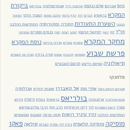
ביקורת
אדם ובהמה
BHS
אברהם
אנתרופולוגיה
בולריאס
אדמונד ליץ'
המקרא
בראשית
המגזר הדתי
דוד
הלכה ומוסר
המקור
דברים
הדף היומי
השערת התעודות
התורה ומקורותיה
התחדשות ההלכה
הכהני
חז"ל
כנסים וספרים
יוון
יחזקאל קויפמן
יעקב
יתרו
יוסף
יצחק
מוסיקה
מחקר המקרא
נוסח המקרא
מסורת
מצרים
מרדכי ברויאר
פרשת שבוע
תורה ברורה
תורה מן השמים
קאסוטו
קרבנות
שמות
תיאולוגיה
תרגום השבעים
תפיסת הייצוג
פלמנקו
אל קאבררו
אחרי מות
אנדלוסיה
אמנות יהודית
אברהם יהושע השל
בולריאס
גיטרה
ארחנטינה
בראשית
בשלח
גירוש
אנתרופולוגיה
ספרד
דוד
דייגו קרא(ס)קו
הרב קוק
הרבי מליובאוויטש
גישת התמורות
והיו עיניך רואות
התחדשות ההלכה
חוסה מרסה
טאנגוס
טומאטיטו
פאקו
מוסיקה
סולאה
מוסיקה קלאסית
ניניו דה-פורה
נצרות