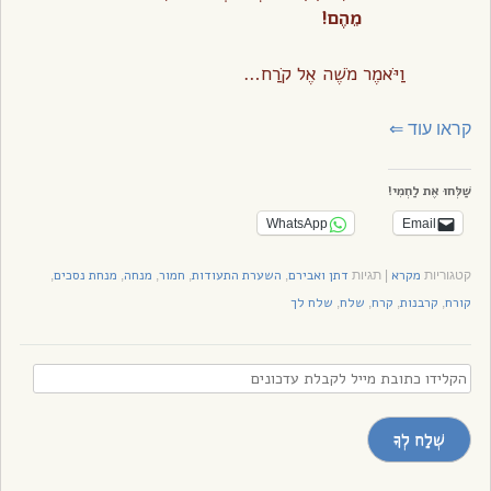
מֵהֶם!
וַיֹּאמֶר מֹשֶׁה אֶל קֹרַח…
קראו עוד
⇐
שַׁלְּחוּ אֶת לַחְמִי!
WhatsApp
Email
מקרא
דתן ואבירם
השערת התעודות
חמור
מנחה
מנחת נסכים
קטגוריות
|
תגיות
,
,
,
,
,
קורח
קרבנות
קרח
שלח
שלח לך
,
,
,
,
הקלידו
כתובת
מייל
שְׁלַח לְךָ
לקבלת
עדכונים