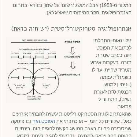
במקור מ-1958) אבל המושג ‘רשום’ על שמו, ובוודאי בתחום
האנתרופולוגיה וחקר המיתוסים שאציג כאן.
אנתרופולוגיה סטרוקטורליסטית (יש חיה כזאת)
גילוי נאות: התחלתי
לכתוב את הפוסט
הזה בערב שמחת
תורה. בעקבות אירוע
מטריד שהייתי עד לו
בשמח”ת עצמה
(=ניסיון למנוע
הכנסת ס”ת לעזרת
נשים), התחוור לי
פתאום
שהאנתרופולוגיה הסטרוקטורליסטית עשויה להבהיר אירועים
כאלו, שקורים כל הזמן – אז כתבתי את
הפוסט הזה
ובו פיסקה
שמסבירה מה זה בעצם המושג הקשה להגייה הזה. בינתיים
הפוסט הפך ויראלי-למחצה, ונדרשתי להגיב, לענות, לקרוא