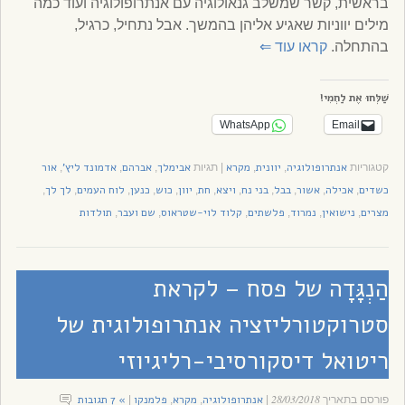
בראשית, קשר שמשלב גנאולוגיה עם אנתרופולוגיה ועוד כמה
מילים יווניות שאגיע אליהן בהמשך. אבל נתחיל, כרגיל,
בהתחלה.
קראו עוד
⇐
שַׁלְּחוּ אֶת לַחְמִי!
WhatsApp
Email
אנתרופולוגיה
יוונית
מקרא
אבימלך
אברהם
אדמונד ליץ'
אור
קטגוריות
,
,
|
תגיות
,
,
,
כשדים
אכילה
אשור
בבל
בני נח
ויצא
חת
יוון
כוש
כנען
לוח העמים
לך לך
,
,
,
,
,
,
,
,
,
,
,
,
מצרים
נישואין
נמרוד
פלשתים
קלוד לוי-שטראוס
שם ועבר
תולדות
,
,
,
,
,
,
הַנְגָּדָה של פסח – לקראת
סטרוקטורליזציה אנתרופולוגית של
ריטואל דיסקורסיבי-רליגיוזי
28/03/2018
אנתרופולוגיה
מקרא
פלמנקו
» 7 תגובות
פורסם בתאריך
|
,
,
|