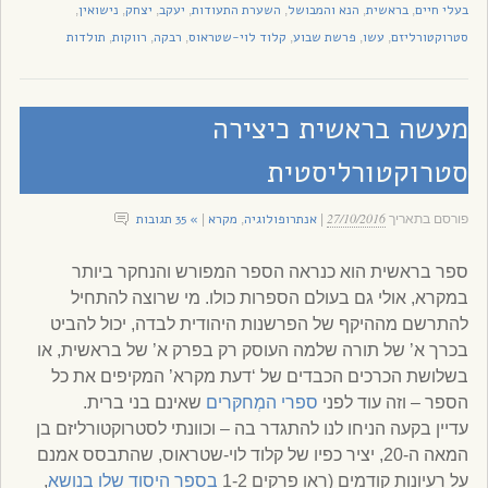
בעלי חיים
בראשית
הנא והמבושל
השערת התעודות
יעקב
יצחק
נישואין
,
,
,
,
,
,
,
סטרוקטורליזם
עשו
פרשת שבוע
קלוד לוי-שטראוס
רבקה
רווקות
תולדות
,
,
,
,
,
,
מעשה בראשית כיצירה
סטרוקטורליסטית
27/10/2016
אנתרופולוגיה
מקרא
» 35 תגובות
פורסם בתאריך
|
,
|
ספר בראשית הוא כנראה הספר המפורש והנחקר ביותר
במקרא, אולי גם בעולם הספרות כולו. מי שרוצה להתחיל
להתרשם מההיקף של הפרשנות היהודית לבדה, יכול להביט
בכרך א’ של תורה שלמה העוסק רק בפרק א’ של בראשית, או
בשלושת הכרכים הכבדים של ‘דעת מקרא’ המקיפים את כל
הספר – וזה עוד לפני
ספרי המְחקּרים
שאינם בני ברית.
עדיין בקעה הניחו לנו להתגדר בה – וכוונתי לסטרוקטורליזם בן
המאה ה-20, יציר כפיו של קלוד לוי-שטראוס, שהתבסס אמנם
על רעיונות קודמים (ראו פרקים 1-2
בספר היסוד שלו בנושא
,