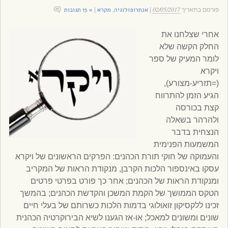
02/05/2017
אנתרופולוגיה
מקרא
» 15 תגובות
פורסם בתאריך
|
,
|
אחרי שצלחנו את
החלק הקשה שלא
לומר המעיק של ספר
ויקרא
(=תזריע-מצורע),
הגיע הזמן להתרווח
קצת בכורסה
ולהרהר בשאלה
הנצחית בדבר
המשמעות הפנימית
והעמוקה של חוקי תורת הכהנים: הפרקים הראשונים של ויקרא
עסקו באינספור הלכות הקרבן, מנקודת הראות של המקריב
ומנקודת הראות של הכהנים; אחר כך פורט בפרטי פרטים
הטקס הממושך של הקמת המשכן והקדשת הכהנים; בהמשך
זכינו ללקסיקון זואולוגי בדמות הלכות כשרותם של בעלי חיים
שונים ומשונים למאכל; או-אז הגענו לשיא הבירוקרטיה הכהנית