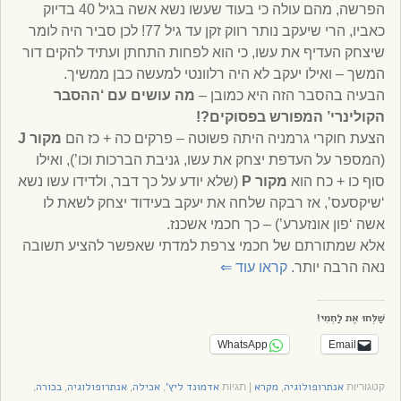
הפרשה, מהם עולה כי בעוד שעשו נשא אשה בגיל 40 בדיוק
כאביו, הרי שיעקב נותר רווק זקן עד גיל 77! לכן סביר היה לומר
שיצחק העדיף את עשו, כי הוא לפחות התחתן ועתיד להקים דור
המשך – ואילו יעקב לא היה רלוונטי למעשה כבן ממשיך.
הבעיה בהסבר הזה היא כמובן –
מה עושים עם ‘ההסבר
הקולינרי’ המפורש בפסוקים?!
הצעת חוקרי גרמניה היתה פשוטה – פרקים כה + כז הם
מקור J
(המספר על העדפת יצחק את עשו, גניבת הברכות וכו’), ואילו
סוף כו + כח הוא
מקור P
(שלא יודע על כך דבר, ולדידו עשו נשא
‘שיקסעס’, אז רבקה שלחה את יעקב בעידוד יצחק לשאת לו
אשה ‘פון אונזערע’) – כך חכמי אשכנז.
אלא שמתורתם של חכמי צרפת למדתי שאפשר להציע תשובה
נאה הרבה יותר.
קראו עוד
⇐
שַׁלְּחוּ אֶת לַחְמִי!
WhatsApp
Email
אנתרופולוגיה
מקרא
אדמונד ליץ'
אכילה
אנתרופולוגיה
בכורה
קטגוריות
,
|
תגיות
,
,
,
,