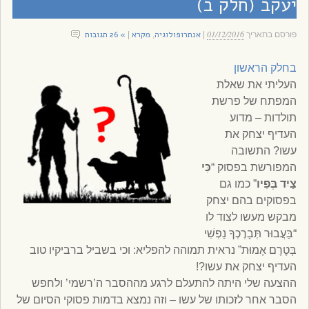
יעקב (חלק ב)
01/12/2016
אנתרופולוגיה
מקרא
» 26 תגובות
פורסם בתאריך
|
,
|
בחלק הראשון
העליתי את שאלת
המפתח של פרשת
תולדות – מדוע
העדיף יצחק את
עשו? התשובה
המפורשת בפסוק “
כִּי
צַיִד בְּפִיו
” כמו גם
בפסוקים בהם יצחק
מבקש מעשו לצוד לו
“בַּעֲבוּר תְּבָרֶכְךָ נַפְשִׁי
בְּטֶרֶם אָמוּת” נראית תמוהה להפליא: וכי בשביל ברביקיו טוב
העדיף יצחק את עשו?!
ההצעה שלי היתה להתעלם לרגע מההסבר ה’רשמי’ ולחפש
הסבר אחר לזכותו של עשו – וזה נמצא בדמות פסוקי הסיום של