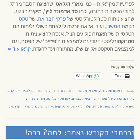
לפרשיות מקראיות – כמו
מארי דגלאס
, שהציגה הסבר מרתק
לחוקי הכשרות בתורה, וכמו
סר אדמונד ליץ’
, מיקירי הבלוג,
שהציע ניתוח סטרוקטורליסטי של
פרקי הבריאה
, של
טקס
הקמת המשכן
, ועוד. אז אם יורשה לי לאחוז בשולי גלימותיהם
הטקסיות של האנתרופולוגים הנ”ל, אנסה להציע ניתוח
סטרוקטורליסטי-ניגודי גם לממצאים ה’פיזיים’ של הפסח, וגם
לממצאים הטקסטואליים שלו, מהתורה ועד להגדה.
קראו עוד
⇐
שַׁלְּחוּ אֶת לַחְמִי!
WhatsApp
Email
אנתרופולוגיה
מקרא
פלמנקו
אדמונד ליץ'
אנתרופולוגיה
אפיקומן
קטגוריות
,
,
|
תגיות
,
,
,
בא
דם
הגדה של פסח
יחץ
יציאת מצרים
ישראל יובל
מן
מצות
נצרות
,
,
,
,
,
,
,
,
,
סטרוקטורליזם
פסח
פסחא
קלוד לוי-שטראוס
קמפניירוס
קרבנות
שרידי קדושים
,
,
,
,
,
,
ובכתבי הקודש נאמר: למה? ככה!