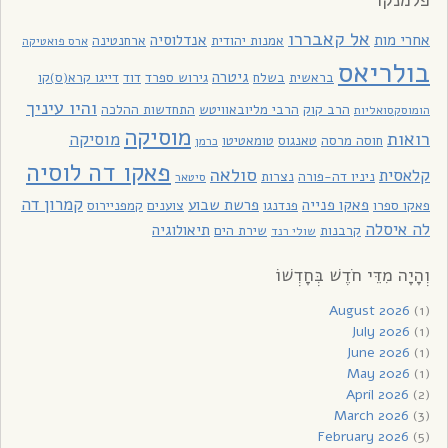
פלמנקו
אל קאבררו
אחרי מות
אנדלוסיה
אמנות יהודית
ארחנטינה
ארס פואטיקה
בולריאס
גיטרה
בראשית
בשלח
גירוש ספרד
דוד
דייגו קרא(ס)קו
והיו עיניך
הרב קוק
הרבי מליובאוויטש
התחדשות ההלכה
הומוסקסואליות
מוסיקה
רואות
מוסיקה
חוסה מרסה
טאנגוס
טומאטיטו
כרמן
פאקו דה לוסיה
סולאה
קלאסית
ניניו דה-פורה
נצרות
סיטאר
קמרון דה
פאקו פנייה
פרשת שבוע
פאקו ספרו
פנדנגו
צוענים
קמפניירוס
לה איסלה
תיאולוגיה
קרבנות
שירת הים
שולי רנד
וְהָיָה מִדֵּי חֹדֶשׁ בְּחָדְשׁוֹ
August 2026
(1)
July 2026
(1)
June 2026
(1)
May 2026
(1)
April 2026
(2)
March 2026
(3)
February 2026
(5)