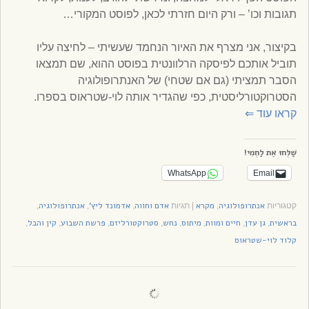
תגובות וכו’ – ורק היום חזרתי לכאן, לפוסט המקורי…
בקיצור, אני מצרף את האיור הנחמד שעשיתי – לחיצה עליו
תוביל אותכם לפיסקה הרלוונטית בפוסט ההוא, שם תמצאו
הסבר תמציתי (גם אם שטחי) של האנתרופולוגיה
הסטרוקטורליסטית, כפי שהגדיר אותה לוי-שטראוס בספרו.
קראו עוד
⇐
שַׁלְּחוּ אֶת לַחְמִי!
WhatsApp
Email
אנתרופולוגיה
מקרא
אדם וחווה
אדמונד ליץ'
אנתרופולוגיה
קטגוריות
,
|
תגיות
,
,
,
בראשית
גן עדן
חיים ומוות
מיתוס
נחש
סטרוקטורליזם
פרשת השבוע
קין והבל
,
,
,
,
,
,
,
,
קלוד לוי-שטראוס