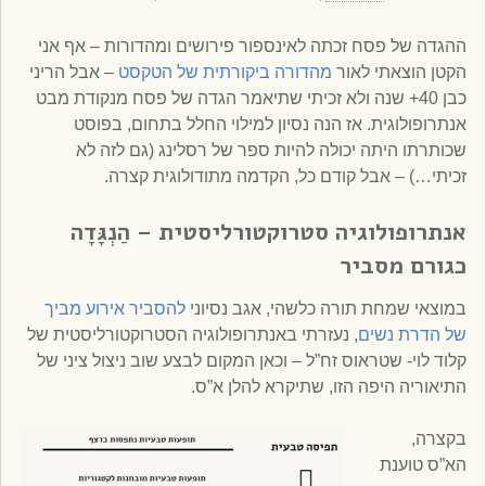
ההגדה של פסח זכתה לאינספור פירושים ומהדורות – אף אני
הקטן הוצאתי לאור
מהדורה ביקורתית של הטקסט
– אבל הריני
כבן 40+ שנה ולא זכיתי שתיאמר הגדה של פסח מנקודת מבט
אנתרופולוגית. אז הנה נסיון למילוי החלל בתחום, בפוסט
שכותרתו היתה יכולה להיות ספר של רסלינג (גם לזה לא
זכיתי…) – אבל קודם כל, הקדמה מתודולוגית קצרה.
אנתרופולוגיה סטרוקטורליסטית –
הַנְגָּדָה
כגורם מסביר
במוצאי שמחת תורה כלשהי, אגב נסיוני
להסביר אירוע מביך
של הדרת נשים
, נעזרתי באנתרופולוגיה הסטרוקטורליסטית של
קלוד לוי- שטראוס זח”ל – וכאן המקום לבצע שוב ניצול ציני של
התיאוריה היפה הזו, שתיקרא להלן א”ס.
בקצרה,
הא”ס טוענת