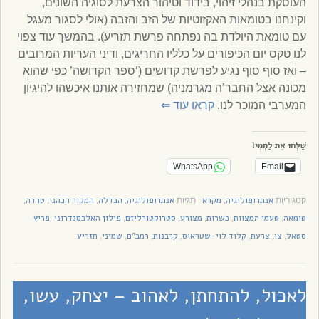
העוסקת בנהלי זיהוי, בידוד וטיהור הצרעת לסוגיה השונים,
וקינחנו בטומאות האקזוטיות של הזב והזבה (אולי לסגור מעגל
עם טומאת היולדת בה נפתחה פרשת תזריע). בהמשך עוד צפוי
לנו טקס יום הכיפורים על כלליו החריגים, ודיני העריות המרובים
– ואז סוף סוף נגיע לפרשת קדושים (‘ספר הקדושה’ כפי שהוא
מכונה אצל החבר’ה מגרמניה) שמחזירה אותנו איכשהו להיגיון
המערבי המוכר לנו.
קראו עוד
⇐
שַׁלְּחוּ אֶת לַחְמִי!
WhatsApp
Email
אנתרופולוגיה
מקרא
אנתרופולוגיה
הבדלה
המקור הכהני
טהרה
קטגוריות
,
|
תגיות
,
,
,
,
טומאה
טעמי המצוות
כשרות
מצורע
סטרוקטורליזם
פילון האלכסנדרוני
פריץ
,
,
,
,
,
,
סטאל
צו
צרעת
קלוד לוי-שטראוס
קרבנות
רמב"ם
שמיני
תזריע
,
,
,
,
,
,
,
לאכול, להתחתן, לאהוב – יצחק, עשו,