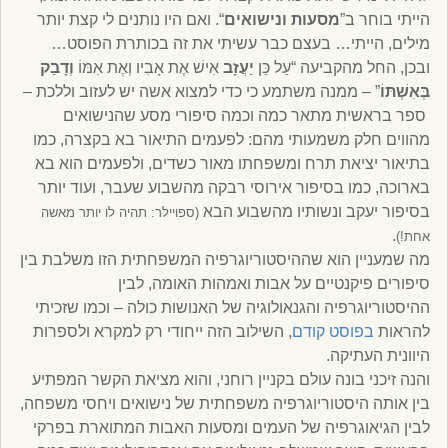
הייתי בוחר ב”
מסעות
ונישואים
“. ואם היו נותנים לי קצת יותר
מילים, הייתי… בעצם כבר עשיתי את זה בכותרת הפוסט…
ובכן, החל מהקביעה “עַל כֵּן
יַעֲזָב
אִישׁ אֶת אָבִיו וְאֶת אִמּוֹ
וְדָבַק
בְּאִשְׁתּוֹ
” – ממנה משתמע כי כדי למצוא אשה יש לעזוב וללכת –
ספר בראשית מתאר כמה וכמה סיפורי מסע שהנישואים
מהווים חלק משמעותי מהם: לפעמים התיאור בא בקצרה, כמו
בתיאור יציאת תרח ומשפחתו מאור כשדים, ולפעמים הוא בא
בארוכה, כמו בסיפור אירוסי רבקה מהשבוע שעבר, ועוד יותר
בסיפור יעקב ונשותיו מהשבוע הבא
(ספויילר: תהיה לו יותר מאשה
.
אחת!)
מה שמעניין הוא שההיסטוריוגרפיה המשפחתית הזו משלבת בין
סיפורים פיקנטיים על אבות ואמהות האומה, לבין
ההיסטוריוגרפיה והגנאולוגיה של האנושות כולה – וכמו שזכיתי
להראות
בפוסט קודם
, השילוב הזה ייחודי רק למקרא ולספרות
היוונית העתיקה.
והנה זיכני בונה עולם בקניין רוחני, והוא מציאת הקשר המפתיע
בין אותה היסטוריוגרפיה משפחתית של נישואים ויחסי משפחה,
לבין הגיאוגרפיה של העמים ומסעות האבות המתוארת בפרקי