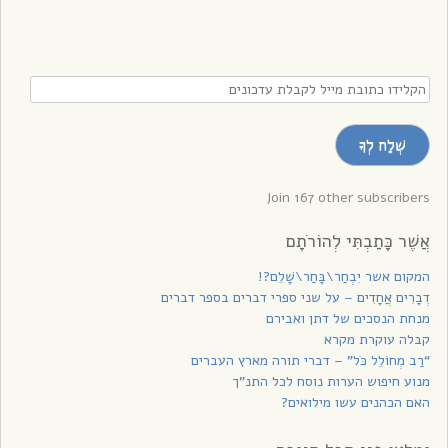
הקלידו
כתובת
מייל
שְׁלַח לְךָ
לקבלת
עדכונים
Join 167 other subscribers
אֲשֶׁר כָּתַבְתִּי לְהוֹרֹתָם
המקום אשר יִבְחַר\בָּחַר\שָׁלֵם?!
דְבָרִים אֲחָדִים – על שני ספרי דברים בספר דברים
מנחת הנסכים של דתן ואבירם
קבלה עוקרת מקרא
“רַב מְחוֹלֵל כֹּל” – דברי תורה מארץ העברים
מנוע חיפוש הערות נוסח לכל התנ”ך
האם הכהנים עשו מילואים?