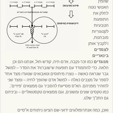
שהמין
האנושי נוטה
לחלק את
התופעות
הטבעיות
לקטגוריות
מובחנות,
ו’לקבץ’ אותן
לצמדים
בינאריים
מנוגדים
כמו זכר-נקבה, אדם-חיה, קודש-חול, אנחנו-הם וכן
הלאה. כדי להתמודד עם תופעות ש’שוברות’ את הסדר – למשל
גבר שנראה כאשה – נוצרו מיתוסים וטאבואים שנועדו מצד אחד
לספר על מצבים כאלה – למשל אדם שהופך לחיה – ומצד שני
להזהיר מפניהם. הא”ס מסייעת להסביר גם ממצאים ‘פיזיים’,
כמו טקסים שונים ומשונים, וגם ממצאים טקסטואליים – וביניהם
גם התנ”ך שלנו.
ואכן, כמה אנתרופולוגים ידועי-שם הציעו ניתוחים א”סיים