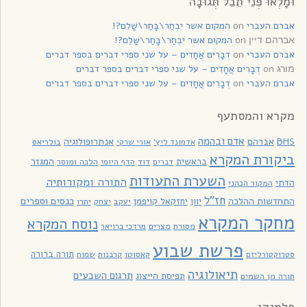
וּמָלְאוּ פְנֵי תֵבֵל תְּגוּבָה
אברם העברי
on
המקום אשר יִבְחַר\בָּחַר\שָׁלֵם?!
on
המקום אשר יִבְחַר\בָּחַר\שָׁלֵם?!
אברהם דיין
אברם העברי
on
דְבָרִים אֲחָדִים – על שני ספרי דברים בספר דברים
on
דְבָרִים אֲחָדִים – על שני ספרי דברים בספר דברים
מורג
אברם העברי
on
דְבָרִים אֲחָדִים – על שני ספרי דברים בספר דברים
מקרא והמסתעף
אדם ובהמה
BHS
אברהם
אנתרופולוגיה
בולריאס
אדמונד ליץ'
אורי שרקי
ביקורת המקרא
בראשית
המגזר
דוד
הלכה ומוסר
דברים
הדף היומי
השערת התעודות
התורה ומקורותיה
הדתי
המקור הכהני
חז"ל
כנסים וספרים
התחדשות ההלכה
יוון
יחזקאל קויפמן
יעקב
יתרו
יצחק
מחקר המקרא
נוסח המקרא
מסורת
מצרים
מרדכי ברויאר
פרשת שבוע
תורה ברורה
סטרוקטורליזם
קאסוטו
קרבנות
שמות
תיאולוגיה
תרגום השבעים
תפיסת הייצוג
תורה מן השמים