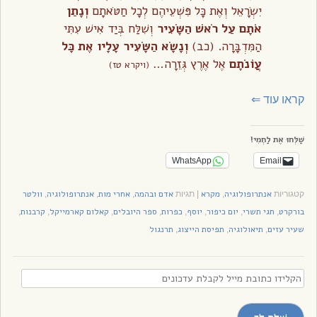
יִשְׂרָאֵל וְאֶת כָּל פִּשְׁעֵיהֶם לְכָל חַטֹּאתָם
וְנָתַן
אֹתָם עַל רֹאשׁ הַשָּׂעִיר
וְשִׁלַּח בְּיַד אִישׁ עִתִּי
הַמִּדְבָּרָה. (כב)
וְנָשָׂא הַשָּׂעִיר עָלָיו אֶת כָּל
עֲו‍ֹנֹתָם
אֶל אֶרֶץ גְּזֵרָה…
(ויקרא טז)
קראו עוד
⇐
שַׁלְּחוּ אֶת לַחְמִי!
WhatsApp
Email
אנתרופולוגיה
מקרא
אדם ובהמה
אחרי מות
אנתרופולוגיה
וולטר
קטגוריות
,
|
תגיות
,
,
,
בורקרט
חגי תשרי
יום כיפור
יוסף
כפרות
ספר היובלים
קאלום קארמייקל
קרבנות
,
,
,
,
,
,
,
,
שעיר עזים
תיאולוגיה
תפיסת הייצוג
תרנגול
,
,
,
הקלידו
כתובת
מייל