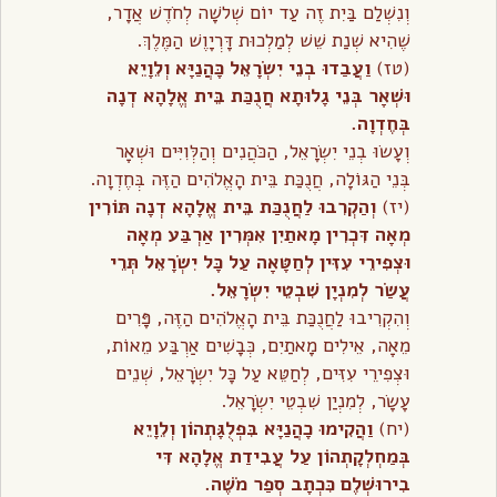
וְנִשְׁלַם בַּיִת זֶה עַד יוֹם שְׁלֹשָה לְחֹדֶשׁ אֲדָר,
שֶׁהִיא שְׁנַת שֵׁשׁ לְמַלְכוּת דָּרְיָוֶשׁ הַמֶּלֶךְ.
(טז)
וַעֲבַדוּ בְנֵי יִשְׂרָאֵל כָּהֲנַיָּא וְלֵוָיֵא
וּשְׁאָר בְּנֵי גָלוּתָא חֲנֻכַּת בֵּית אֱלָהָא דְנָה
בְּחֶדְוָה.
וְעָשׂוּ בְנֵי יִשְׂרָאֵל, הַכֹּהֲנִים וְהַלְּוִיִּים וּשְׁאָר
בְּנֵי הַגּוֹלָה, חֲנֻכַּת בֵּית הָאֱלֹהִים הַזֶּה בְּחֶדְוָה.
(יז)
וְהַקְרִבוּ לַחֲנֻכַּת בֵּית אֱלָהָא דְנָה תּוֹרִין
מְאָה דִּכְרִין מָאתַיִן אִמְּרִין אַרְבַּע מְאָה
וּצְפִירֵי עִזִּין לְחַטָּאָה עַל כָּל יִשְׂרָאֵל תְּרֵי
עֲשַׂר לְמִנְיָן שִׁבְטֵי יִשְׂרָאֵל.
וְהִקְרִיבוּ לַחֲנֻכַּת בֵּית הָאֱלֹהִים הַזֶּה, פָּרִים
מֵאָה, אֵילִים מָאתַיִם, כְּבָשִׁים אַרְבַּע מֵאוֹת,
וּצְפִירֵי עִזִּים, לְחַטֵּא עַל כָּל יִשְׂרָאֵל, שְׁנֵים
עָשָׂר, לְמִנְיַן שִׁבְטֵי יִשְׂרָאֵל.
(יח)
וַהֲקִימוּ כָהֲנַיָּא בִּפְלֻגָּתְהוֹן וְלֵוָיֵא
בְּמַחְלְקָתְהוֹן עַל עֲבִידַת אֱלָהָא דִּי
בִירוּשְׁלֶם כִּכְתָב סְפַר מֹשֶׁה.