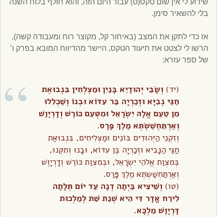
שידוע לי אין שום טקס(ט) עבור היום הזה, והוא חולף בלוח השנה
בלי להשאיר סימן.
אז כדי לתקן את המצב (באיחור קל, מקוצר רוח ומעבודה קשה),
הרשו לי לצטט את תיעוד הטקס, היישר מהדיווח המובא בפרק ו’
של ספר עזרא:
(יד)
וְשָׂבֵי יְהוּדָיֵא בָּנַיִן וּמַצְלְחִין בִּנְבוּאַת
חַגַּי נְבִיָּא וּזְכַרְיָה בַּר עִדּוֹא וּבְנוֹ וְשַׁכְלִלוּ
מִן טַעַם אֱלָהּ יִשְׂרָאֵל וּמִטְּעֵם כּוֹרֶשׁ וְדָרְיָוֶשׁ
וְאַרְתַּחְשַׁשְׂתְּא מֶלֶךְ פָּרָס.
וְזִקְנֵי הַיְּהוּדִים בּוֹנִים וּמַצְלִיחִים, בִּנְבוּאַת
חַגַּי הַנָּבִיא וּזְכַרְיָה בֶּן עִדּוֹא, וּבָנוּ וְתִקְּנוּ,
בְּמִצְוַת אֱלֹהֵי יִשְׂרָאֵל, וּבְמִצְוַת כּוֹרֶשׁ וְדָרְיָוֶשׁ
וְאַרְתַּחְשַׁשְׂתְּא מֶלֶךְ פָּרַס.
(טו)
וְשֵׁיצִיא בַּיְתָה דְנָה עַד יוֹם תְּלָתָה
לִירַח אֲדָר דִּי הִיא שְׁנַת שֵׁת לְמַלְכוּת
דָּרְיָוֶשׁ מַלְכָּא.