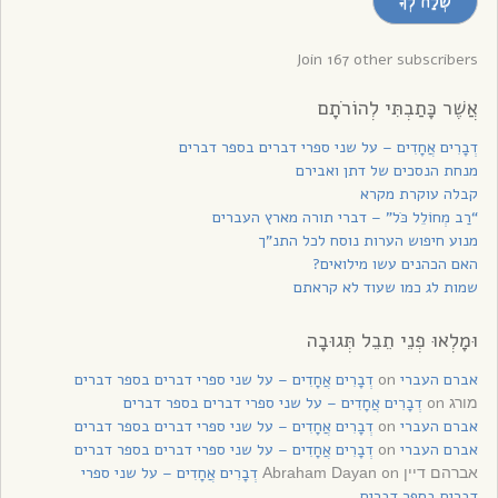
שְׁלַח לְךָ
לקבלת
עדכונים
Join 167 other subscribers
אֲשֶׁר כָּתַבְתִּי לְהוֹרֹתָם
דְבָרִים אֲחָדִים – על שני ספרי דברים בספר דברים
מנחת הנסכים של דתן ואבירם
קבלה עוקרת מקרא
“רַב מְחוֹלֵל כֹּל” – דברי תורה מארץ העברים
מנוע חיפוש הערות נוסח לכל התנ”ך
האם הכהנים עשו מילואים?
שמות לג כמו שעוד לא קראתם
וּמָלְאוּ פְנֵי תֵבֵל תְּגוּבָה
אברם העברי
on
דְבָרִים אֲחָדִים – על שני ספרי דברים בספר דברים
on
דְבָרִים אֲחָדִים – על שני ספרי דברים בספר דברים
מורג
אברם העברי
on
דְבָרִים אֲחָדִים – על שני ספרי דברים בספר דברים
אברם העברי
on
דְבָרִים אֲחָדִים – על שני ספרי דברים בספר דברים
on
דְבָרִים אֲחָדִים – על שני ספרי
אברהם דיין Abraham Dayan
דברים בספר דברים