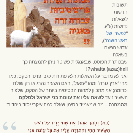
תשובות
חדשות
לשאלות
נדושות (ע”ע
“
לפשרו של
ראש השנה
“),
אדוש הפעם
בשאלה
שבכותרת הפוסט, שבאנגלית פשוטה ניתן לתמצתה כך:
whatta (azaz)hell?!
ואני לא מדבר על השאלות הלא פתורות לגבי פרטי הטקס, כמו
מהי “ארץ גזרה” ומהו “עזאזל”, האם השעיר נהרג או רק שוּלח
וכדומה; אני מתכוון למהות הבסיסית ביותר של הטקס, שלפיה
השעיר נועד
לשאת עליו את עוונות בני ישראל ולסלקם
מהמחנה
– מה שמעמיד בסימן שאלה כמה עיקרי יסוד ביהדות:
(כא) וְסָמַךְ אַהֲרֹן אֶת שְׁתֵּי יָדָיו עַל רֹאשׁ
הַשָּׂעִיר הַחַי וְהִתְוַדָּה עָלָיו אֶת כָּל עֲו‍ֹנֹת בְּנֵי