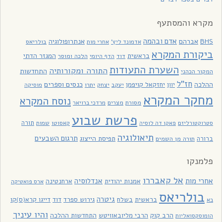
מקרא והמסתעף
אדם ובהמה
BHS
אברהם
אנתרופולוגיה
בולריאס
אדמונד ליץ'
אחרי מות
ביקורת המקרא
בראשית
המגזר הדתי
דוד
הלכה ומוסר
הדף היומי
השערת התעודות
התורה ומקורותיה
התחדשות
המקור הכהני
חז"ל
כנסים וספרים
ההלכה
יוון
יחזקאל קויפמן
יעקב
יתרו
יצחק
מוסיקה
מחקר המקרא
נוסח המקרא
מסורת
מצרים
מרדכי ברויאר
פרשת שבוע
תורה
סטרוקטורליזם
פאקו דה לוסיה
קאסוטו
שמות
תיאולוגיה
תרגום השבעים
תפיסת הייצוג
ברורה
תורה מן השמים
פלמנקו
אל קאבררו
אחרי מות
אנדלוסיה
אמנות יהודית
ארחנטינה
ארס פואטיקה
בולריאס
גיטרה
בראשית
בשלח
גירוש ספרד
דוד
דייגו קרא(ס)קו
בא
והיו עיניך
הרב קוק
הרבי מליובאוויטש
התחדשות ההלכה
הומוסקסואליות