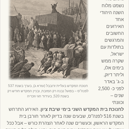
נשמט מלוח
השנה היהודי
אחד
האירועים
החשובים
והמרגשים
בתולדות עם
ישראל,
שקרה ממש
בימים אלו,
וליתר דיוק,
ב-ג’ באדר
חנוכת המקדש בעליית זרובבל (עזרא ג), בערך בשנת 537
לפני כ- 2,500
לפנה”ס – בפועל נבנה רק המזבח, ובניין המקדש חודש רק
שנים –
בשנת 520, בעידוד חגי וזכריה
וכוונתי
לחנוכת בית המקדש השני בימי שיבת ציון
. האירוע התרחש
בשנת 516 לפנה”ס, שבעים שנה בדיוק לאחר חורבן בית
המקדש הראשון, וכעשרים שנה לאחר הצהרת כורש – אבל ככל