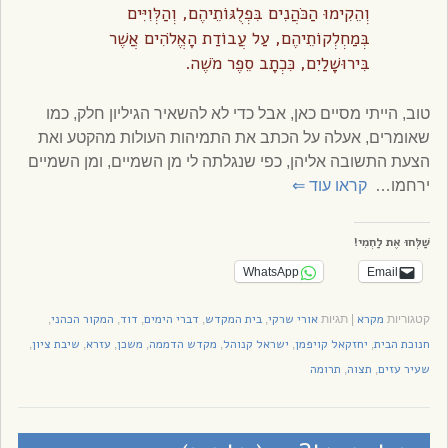
וְהֵקִימוּ הַכֹּהֲנִים בִּפְלֻגּוֹתֵיהֶם, וְהַלְּוִיִּים
בְּמַחְלְקוֹתֵיהֶם, עַל עֲבוֹדַת הָאֱלֹהִים אֲשֶׁר
בִּירוּשָׁלַיִם, כִּכְתָב סֵפֶר מֹשֶׁה.
טוב, הייתי מסיים כאן, אבל כדי לא להשאיר הגיליון חלק, כמו
שאומרים, אעלה על הכתב את התמיהות העולות מהקטע ואת
הצעת התשובה אליהן, כפי שנגלתה לי מן השמיים, ומן השמיים
ירחמו…
קראו עוד
⇐
שַׁלְּחוּ אֶת לַחְמִי!
WhatsApp
Email
מקרא
אורי שרקי
בית המקדש
דברי הימים
דוד
המקור הכהני
קטגוריות
|
תגיות
,
,
,
,
,
חנוכת הבית
יחזקאל קויפמן
ישראל קנוהל
מקדש הדממה
משכן
עזרא
שיבת ציון
,
,
,
,
,
,
,
שעיר עזים
תצוה
תרומה
,
,