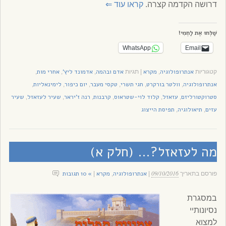
דרושה הקדמה קצרה.
קראו עוד
⇐
שַׁלְּחוּ אֶת לַחְמִי!
WhatsApp
Email
אנתרופולוגיה
מקרא
אדם ובהמה
אדמונד ליץ'
אחרי מות
קטגוריות
,
|
תגיות
,
,
,
אנתרופולוגיה
וולטר בורקרט
חגי תשרי
טקסי מעבר
יום כיפור
לימינאליות
,
,
,
,
,
,
סטרוקטורליזם
עזאזל
קלוד לוי-שטראוס
קרבנות
רנה ז'יראר
שעיר לעזאזל
שעיר
,
,
,
,
,
,
עזים
תיאולוגיה
תפיסת הייצוג
,
,
מה לעזאזל?… (חלק א)
09/10/2016
אנתרופולוגיה
מקרא
» 10 תגובות
פורסם בתאריך
|
,
|
במסגרת
נסיונותיי
למצוא