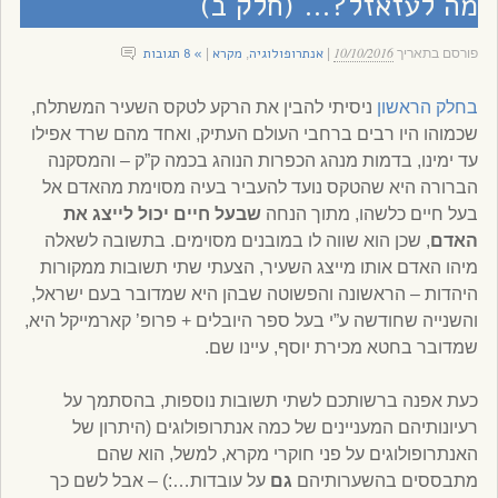
מה לעזאזל?… (חלק ב)
10/10/2016
אנתרופולוגיה
מקרא
» 8 תגובות
פורסם בתאריך
|
,
|
בחלק הראשון
ניסיתי להבין את הרקע לטקס השעיר המשתלח,
שכמוהו היו רבים ברחבי העולם העתיק, ואחד מהם שרד אפילו
עד ימינו, בדמות מנהג הכפרות הנוהג בכמה ק”ק – והמסקנה
הברורה היא שהטקס נועד להעביר בעיה מסוימת מהאדם אל
בעל חיים כלשהו, מתוך הנחה
שבעל חיים יכול לייצג את
האדם
, שכן הוא שווה לו במובנים מסוימים. בתשובה לשאלה
מיהו האדם אותו מייצג השעיר, הצעתי שתי תשובות ממקורות
היהדות – הראשונה והפשוטה שבהן היא שמדובר בעם ישראל,
והשנייה שחודשה ע”י בעל ספר היובלים + פרופ’ קארמייקל היא,
שמדובר בחטא מכירת יוסף, עיינו שם.
כעת אפנה ברשותכם לשתי תשובות נוספות, בהסתמך על
רעיונותיהם המעניינים של כמה אנתרופולוגים (היתרון של
האנתרופולוגים על פני חוקרי מקרא, למשל, הוא שהם
מתבססים בהשערותיהם
גם
על עובדות…:) – אבל לשם כך